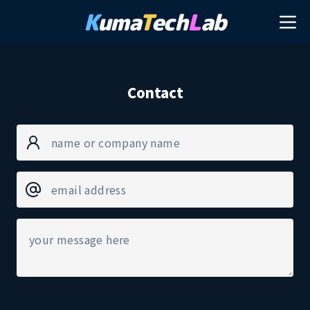
K
uma
T
ech
L
ab
Contact