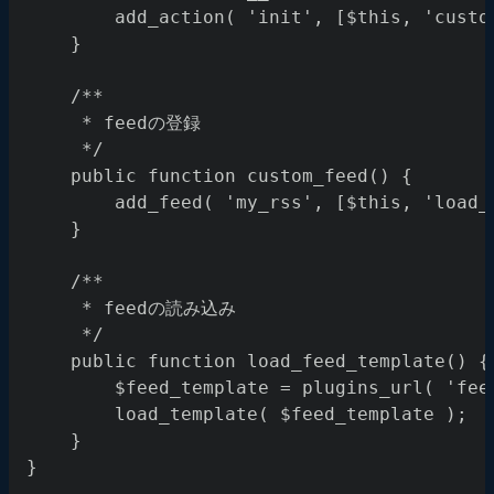
        add_action( 'init', [$this, 'custo
    }
    /**
     * feedの登録
     */
    public function custom_feed() {
        add_feed( 'my_rss', [$this, 'load_
    }
    /**
     * feedの読み込み
     */
    public function load_feed_template() {
        $feed_template = plugins_url( 'fee
        load_template( $feed_template );
    }
}