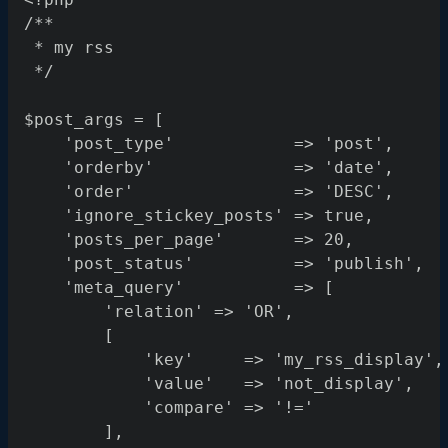
/**
 * my rss
 */
$post_args = [
    'post_type'            => 'post',
    'orderby'              => 'date',
    'order'                => 'DESC',
    'ignore_stickey_posts' => true,
    'posts_per_page'       => 20,
    'post_status'          => 'publish',
    'meta_query'           => [
        'relation' => 'OR',
        [
            'key'     => 'my_rss_display',
            'value'   => 'not_display',
            'compare' => '!='
        ],