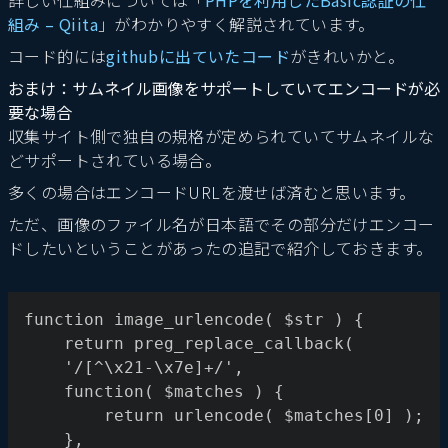
詳しい仕組みについては「
PHPを利用したBasic認証の仕
組み – Qiita
」がわかりやすく解説されています。
コード的には
githubに出ていたコード
がきれいかと。
おまけ：サムネイル画像をサポートしていてエンコードが必
要な場合
収集サイト側で独自の規格が定められていてサムネイルな
どサポートされている場合。
多くの場合はエンコードURLを渡せば済むと思います。
ただ、画像のファイル名が日本語でその部分だけエンコー
ドしたいということがあったの追記で紹介しておきます。
function image_urlencode( $str ) {
    return preg_replace_callback(
    '/[^\x21-\x7e]+/',
    function( $matches ) {
        return urlencode( $matches[0] );
    },