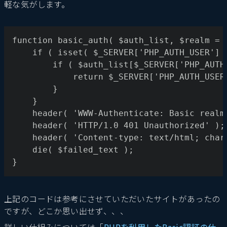
軽な気がします。
function basic_auth( $auth_list, $realm 
    if ( isset( $_SERVER['PHP_AUTH_USER'] 
        if ( $auth_list[$_SERVER['PHP_AUTH
            return $_SERVER['PHP_AUTH_USER
        }
    }
    header( 'WWW-Authenticate: Basic realm
    header( 'HTTP/1.0 401 Unauthorized' );
    header( 'Content-type: text/html; char
    die( $failed_text );
}
上記のコードは参考にさせていただいたサイトがあったの
ですが、どこか思い出せず、、、