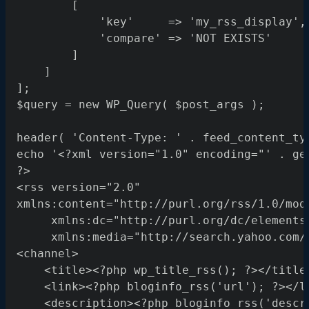
        [
            'key'     => 'my_rss_display',
            'compare' => 'NOT EXISTS'
        ]
    ]
];
$query = new WP_Query( $post_args );
header( 'Content-Type: ' . feed_content_ty
echo '<?xml version="1.0" encoding="' . ge
?>
<rss version="2.0"
xmlns:content="http://purl.org/rss/1.0/mod
     xmlns:dc="http://purl.org/dc/elements
     xmlns:media="http://search.yahoo.com/
<channel>
    <title><?php wp_title_rss(); ?></title
    <link><?php bloginfo_rss('url'); ?></l
    <description><?php bloginfo_rss('descr