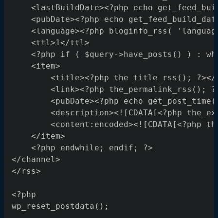
    <lastBuildDate><?php echo get_feed_bui
    <pubDate><?php echo get_feed_build_dat
    <language><?php bloginfo_rss( 'languag
    <ttl>1</ttl>
    <?php if ( $query->have_posts() ) : wh
    <item>
        <title><?php the_title_rss(); ?></
        <link><?php the_permalink_rss(); ?
        <pubDate><?php echo get_post_time(
        <description><![CDATA[<?php the_ex
        <content:encoded><![CDATA[<?php th
    </item>
    <?php endwhile; endif; ?>
</channel>
</rss>
<?php
wp_reset_postdata();