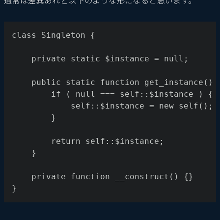
通常は差異あれど以下のような形になると思います。
class Singleton {
    private static $instance = null;
    public static function get_instance() 
        if ( null === self::$instance ) {
            self::$instance = new self();
        }
        return self::$instance;
    }
    private function __construct() {}
}