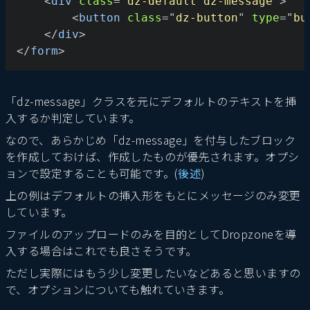
<
div
class
=
"
dz-default dz-message
"
>
<
button
class
=
"
dz-button
"
type
=
"
bu
</
div
>
</
form
>
「dz-message」クラスを元にデフォルトのテキストを挿
入するか判定しています。
なので、あらかじめ「dz-message」を付与したブロック
を作成しておけば、作成したものが優先されます。オプシ
ョンで設定することも可能です。(
後述
)
上の例はデフォルトの挿入形をもとにメッセージのみ変更
しています。
ファイルのアップロードのみを目的としてDropzoneを導
入する場合はこれでも良さそうです。
ただし実際にはもう少し変更したいなどあると思いますの
で、オプションについても触れていきます。