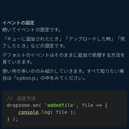
イベントの設定
続いてイベントの設定です。
「キューに追加されたとき」「アップロードした時」「完
了したとき」などの設定です。
デフォルトのイベントはそのままに追加で処理する方法を
見ていきます。
使い所の多いののみ紹介していきます。すべて知りたい場
合は「option.js」の中をみてください。
//　設定方法
dropzone
.
on
(
'addedfile'
,
file
=>
{
console
.
log
(
 file 
)
;
}
)
;