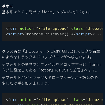
基本形
基本形はとても簡単で「form」タグのみでOKです。
<
form
action
=
"
/file-upload
"
class
=
"
dropzon
<
script
>
Dropzone.discover();
</
script
>
<!-- 
クラス名の「dropzone」を自動で探し出して自動で冒頭
のようなドラッグ＆ドロップゾーンが作成されます。
デフォルトの挙動ではファイルをドロップすると「form」
タグに設定してある「action」にPOSTで送信されます。
デフォルトだどドラッグ＆ドロップゾーンが英語なので、
少しだけ手を加えましょう。
<
form
action
=
"
/file-upload
"
class
=
"
dropzon