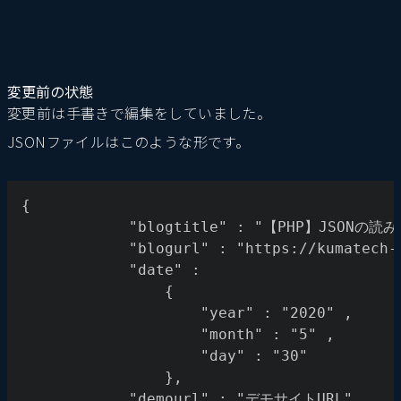
変更前の状態
変更前は手書きで編集をしていました。
JSONファイルはこのような形です。
{
			"blogtitle" : "【PHP】JSON
			"blogurl" : "https://kumatech
			"date" : 
				{
					"year" : "2020" ,
					"month" : "5" ,
					"day" : "30"
				},
			"demourl" : "デモサイトURL"