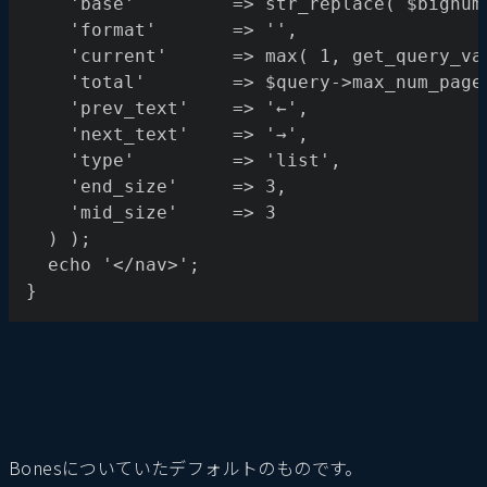
    'base'         => str_replace( $bignum
    'format'       => '',
    'current'      => max( 1, get_query_va
    'total'        => $query->max_num_page
    'prev_text'    => '←',
    'next_text'    => '→',
    'type'         => 'list',
    'end_size'     => 3,
    'mid_size'     => 3
  ) );
  echo '</nav>';
} 
Bonesについていたデフォルトのものです。