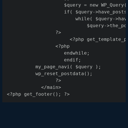
					$query = new WP_Quer
					if( $query->have_post
						while( $query->
							$query->the_
				 ?>
				      <?php get_template
				 <?php 
					endwhile;
				 	endif;
          my_page_navi( $query );
          wp_reset_postdata();
				 ?>
			</main>
<?php get_footer(); ?>