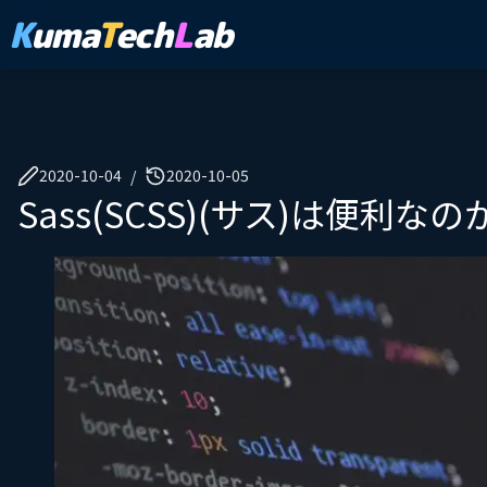
K
uma
T
ech
L
ab
2020-10-04
2020-10-05
/
Sass(SCSS)(サス)は便利なの