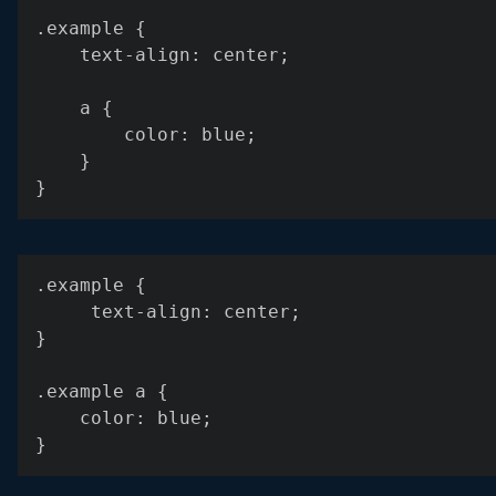
.example {
    text-align: center;
    a {
        color: blue;
    }
}
.example {
     text-align: center;
}
.example a {
    color: blue;
}