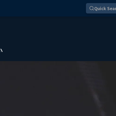
Quick Sear
か