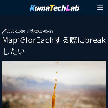
K
uma
T
ech
L
ab
2020-12-20
2023-05-23
/
MapでforEachする際にbreak
したい