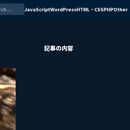
ch ...
JavaScript
WordPress
HTML・CSS
PHP
Other
記事の内容