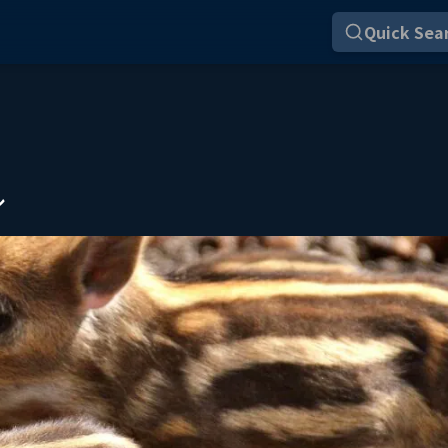
Quick Sear
ル