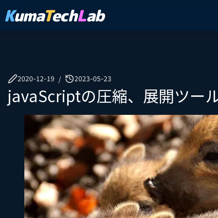
K
uma
T
ech
L
ab
2020-12-19
2023-05-23
/
javaScriptの圧縮、展開ツー