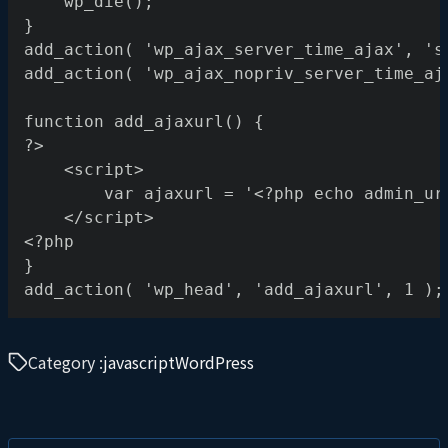
	wp_die();
}
add_action( 'wp_ajax_server_time_ajax', 's
add_action( 'wp_ajax_nopriv_server_time_aj
function add_ajaxurl() {
?>
    <script>
        var ajaxurl = '<?php echo admin_ur
    </script>
<?php
}
add_action( 'wp_head', 'add_ajaxurl', 1 );
Category :
javascript
WordPress