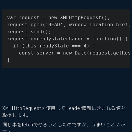
var request = new XMLHttpRequest();
request.open('HEAD', window.location.href,
request.send();
request.onreadystatechange = function() {
  if (this.readyState === 4) {
    const server = new Date(request.getRes
}
XMLHttpRequestを使用してHeader情報に含まれる値を
取得します。
同じ事をfetchでやろうとしたのですが、うまいこといか
ず…