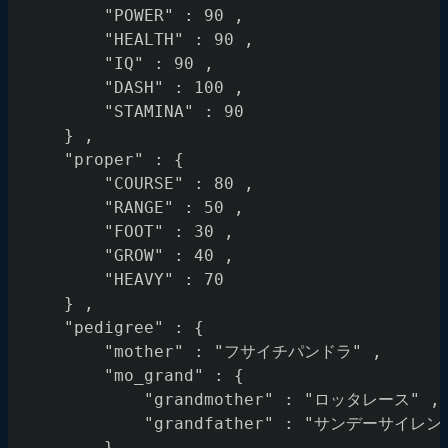
		"POWER" : 90 ,
		"HEALTH" : 90 ,
		"IQ" : 90 ,
		"DASH" : 100 ,
		"STAMINA" : 90
	} ,
	"proper" : {
		"COURSE" : 80 ,
		"RANGE" : 50 ,
		"FOOT" : 30 ,
		"GROW" : 40 ,
		"HEAVY" : 70
	} ,
	"pedigree" : {
		"mother" : "フサイチパンドラ" ,
		"mo_grand" : {
			"grandmother" : "ロッタレース" ,
			"grandfather" : "サンデーサイレン
		} ,