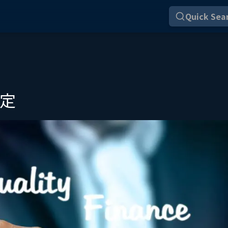
Quick Sear
設定