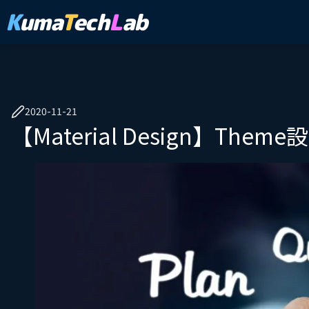
K
uma
T
ech
L
ab
2020-11-21
【Material Design】Theme