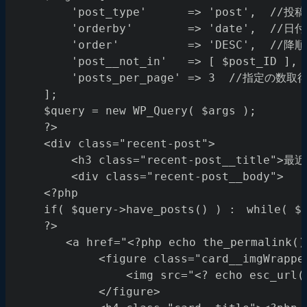
		'post_type'      => 'post',  
		'orderby'        => 'date',  //
      	'order'          => 'DESC',  
    	'post__not_in'   => [ $post
		'posts_per_page' => 3  //指定の数取
 	];
	$query = new WP_Query( $args );
	?>
	<div class="recent-post">
		<h3 class="recent-post__title">
		<div class="recent-post__body">
	<?php
	if( $query->have_posts() ) :　while(
	?>
	　　<a href="<?php echo the_permalink()
			<figure class="card__imgWrappe
				<img src="<? echo esc_u
			</figure>