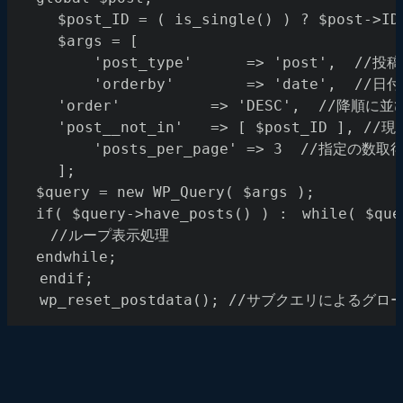
	$post_ID = ( is_single() ) ? $post->ID
	$args = [
		'post_type'      => 'post',  
		'orderby'        => 'date',  //
    'order'          => 'DESC',  //降順に
    'post__not_in'   => [ $post_ID ]
		'posts_per_page' => 3  //指定の数取
 	];
　$query = new WP_Query( $args );
　if( $query->have_posts() ) :　while( $q
　　//ループ表示処理
　endwhile;
  endif;
  wp_reset_postdata(); //サブクエリによ