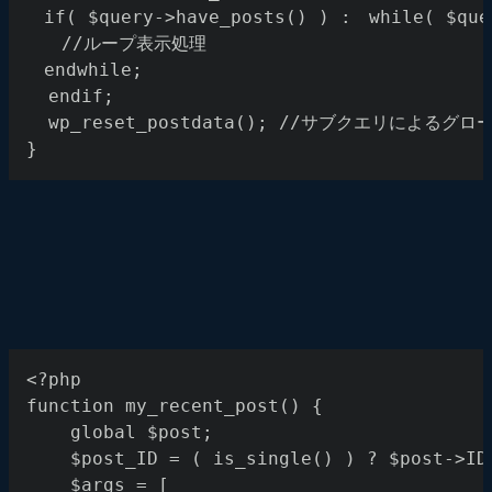
　if( $query->have_posts() ) :　while( $q
　　//ループ表示処理
　endwhile;
  endif;
  wp_reset_postdata(); //サブクエリによ
}
<?php 
function my_recent_post() {
    global $post;
	$post_ID = ( is_single() ) ? $post->ID
	$args = [