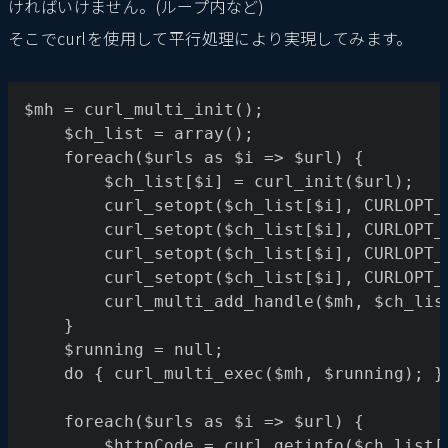
ければいけません。(ループ内など)
そこでcurlを使用して平行処理により実現してみます。
$mh = curl_multi_init();
	$ch_list = array();
	foreach($urls as $i => $url) {
		$ch_list[$i] = curl_init($url);
		curl_setopt($ch_list[$i], CURLOPT
		curl_setopt($ch_list[$i], CURLOPT
		curl_setopt($ch_list[$i], CURLOPT
		curl_setopt($ch_list[$i], CURLOPT
		curl_multi_add_handle($mh, $ch_lis
	}
	$running = null;
	do { curl_multi_exec($mh, $running); }
	foreach($urls as $i => $url) {
		$httpCode = curl_getinfo($ch_list