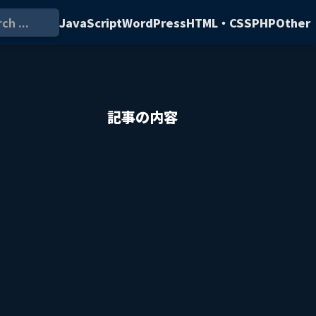
ch ...
JavaScript
WordPress
HTML・CSS
PHP
Other
記事の内容