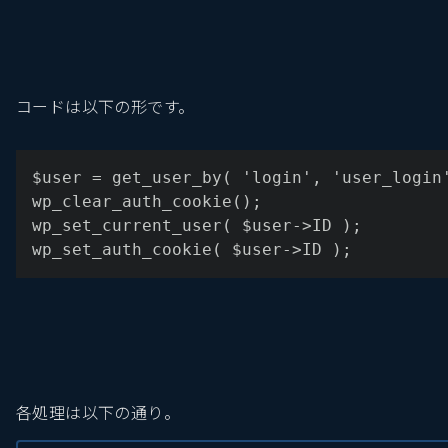
コードは以下の形です。
$user = get_user_by( 'login', 'user_login
wp_clear_auth_cookie();
wp_set_current_user( $user->ID );
wp_set_auth_cookie( $user->ID );
各処理は以下の通り。